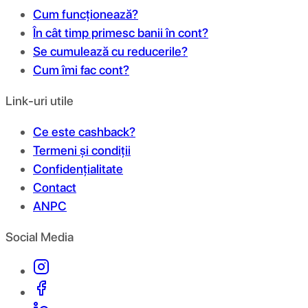
Cum funcționează?
În cât timp primesc banii în cont?
Se cumulează cu reducerile?
Cum îmi fac cont?
Link-uri utile
Ce este cashback?
Termeni și condiții
Confidențialitate
Contact
ANPC
Social Media