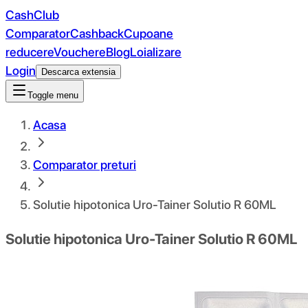
CashClub
Comparator
Cashback
Cupoane
reducere
Vouchere
Blog
Loializare
Login
Descarca extensia
Toggle menu
Acasa
Comparator preturi
Solutie hipotonica Uro-Tainer Solutio R 60ML
Solutie hipotonica Uro-Tainer Solutio R 60ML