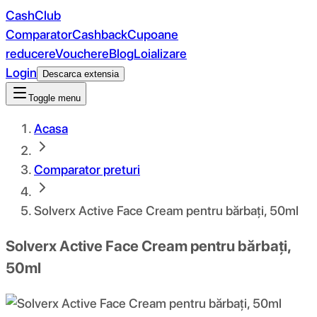
CashClub
Comparator
Cashback
Cupoane
reducere
Vouchere
Blog
Loializare
Login
Descarca extensia
Toggle menu
Acasa
Comparator preturi
Solverx Active Face Cream pentru bărbați, 50ml
Solverx Active Face Cream pentru bărbați,
50ml