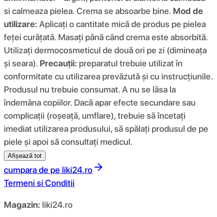
si calmeaza pielea. Crema se absoarbe bine.
Mod de
utilizare:
Aplicați o cantitate mică de produs pe pielea
feței curățată. Masați până când crema este absorbită.
Utilizați dermocosmeticul de două ori pe zi (dimineața
și seara).
Precauții:
preparatul trebuie utilizat în
conformitate cu utilizarea prevăzută și cu instrucțiunile.
Produsul nu trebuie consumat. A nu se lăsa la
îndemâna copiilor. Dacă apar efecte secundare sau
complicații (roșeață, umflare), trebuie să încetați
imediat utilizarea produsului, să spălați produsul de pe
piele și apoi să consultați medicul.
Afișează tot
cumpara de pe
liki24.ro
Termeni si Conditii
Magazin:
liki24.ro