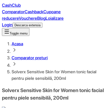
CashClub
Comparator
Cashback
Cupoane
reducere
Vouchere
Blog
Loializare
Login
Descarca extensia
Toggle menu
Acasa
Comparator preturi
Solverx Sensitive Skin for Women tonic facial
pentru piele sensibilă, 200ml
Solverx Sensitive Skin for Women tonic facial
pentru piele sensibilă, 200ml