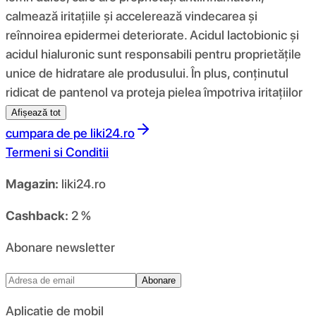
calmează iritațiile și accelerează vindecarea și
reînnoirea epidermei deteriorate. Acidul lactobionic și
acidul hialuronic sunt responsabili pentru proprietățile
unice de hidratare ale produsului. În plus, conținutul
ridicat de pantenol va proteja pielea împotriva iritațiilor
Afișează tot
cumpara de pe
liki24.ro
Termeni si Conditii
Magazin:
liki24.ro
Cashback:
2 %
Abonare newsletter
Abonare
Aplicație de mobil