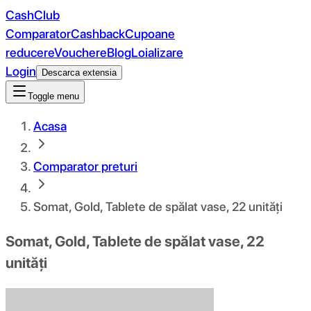
CashClub
Comparator
Cashback
Cupoane
reducere
Vouchere
Blog
Loializare
Login
Descarca extensia
Toggle menu
Acasa
Comparator preturi
Somat, Gold, Tablete de spălat vase, 22 unități
Somat, Gold, Tablete de spălat vase, 22
unități