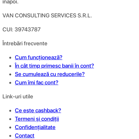
înapoi.
VAN CONSULTING SERVICES S.R.L.
CUI: 39743787
Întrebări frecvente
Cum funcționează?
În cât timp primesc banii în cont?
Se cumulează cu reducerile?
Cum îmi fac cont?
Link-uri utile
Ce este cashback?
Termeni și condiții
Confidențialitate
Contact