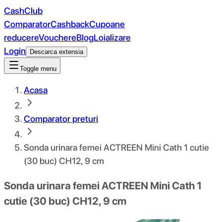
CashClub
Comparator
Cashback
Cupoane
reducere
Vouchere
Blog
Loializare
Login
Descarca extensia
Toggle menu
Acasa
Comparator preturi
Sonda urinara femei ACTREEN Mini Cath 1 cutie
(30 buc) CH12, 9 cm
Sonda urinara femei ACTREEN Mini Cath 1
cutie (30 buc) CH12, 9 cm