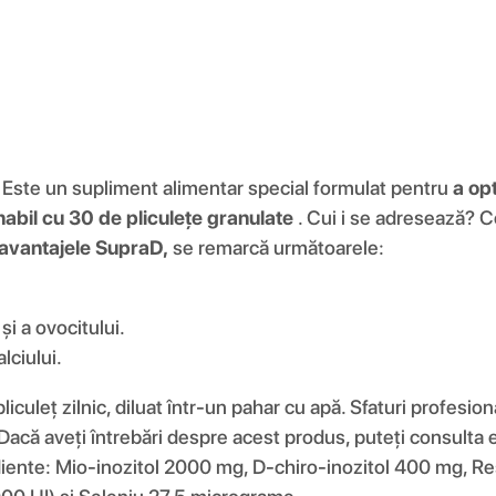
? Este un supliment alimentar special formulat pentru
a op
abil cu 30 de pliculețe granulate
. Cui i se adresează? Co
avantajele SupraD,
se remarcă următoarele:
i a ovocitului.
lciului.
iculeț zilnic, diluat într-un pahar cu apă. Sfaturi profesion
 Dacă aveți întrebări despre acest produs, puteți consulta 
iente: Mio-inozitol 2000 mg, D-chiro-inozitol 400 mg, Re