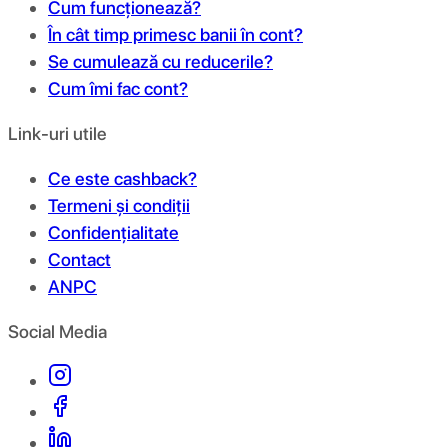
Cum funcționează?
În cât timp primesc banii în cont?
Se cumulează cu reducerile?
Cum îmi fac cont?
Link-uri utile
Ce este cashback?
Termeni și condiții
Confidențialitate
Contact
ANPC
Social Media