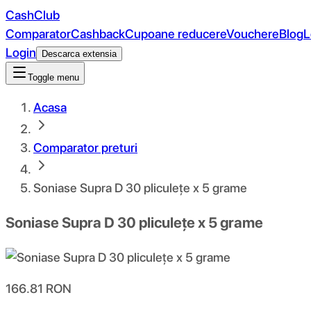
CashClub
Comparator
Cashback
Cupoane reducere
Vouchere
Blog
L
Login
Descarca extensia
Toggle menu
Acasa
Comparator preturi
Soniase Supra D 30 pliculețe x 5 grame
Soniase Supra D 30 pliculețe x 5 grame
166.81
RON