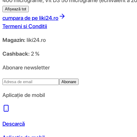
400 micrograme, Vit D3 50 micrograme (echivalent a 20
Afișează tot
cumpara de pe
liki24.ro
Termeni si Conditii
Magazin:
liki24.ro
Cashback:
2 %
Abonare newsletter
Abonare
Aplicație de mobil
Descarcă