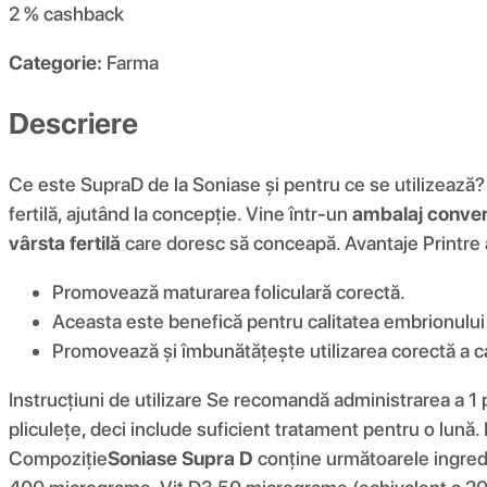
2 %
cashback
Categorie:
Farma
Descriere
Ce este SupraD de la Soniase și pentru ce se utilizează
fertilă, ajutând la concepție. Vine într-un
ambalaj conven
vârsta fertilă
care doresc să conceapă. Avantaje Printre
Promovează maturarea foliculară corectă.
Aceasta este benefică pentru calitatea embrionului ș
Promovează și îmbunătățește utilizarea corectă a ca
Instrucțiuni de utilizare Se recomandă administrarea a 1 pl
pliculețe, deci include suficient tratament pentru o lună.
Compoziţie
Soniase Supra D
conține următoarele ingred