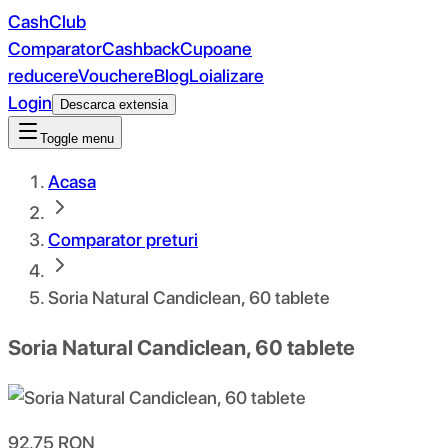
CashClub
Comparator
Cashback
Cupoane
reducere
Vouchere
Blog
Loializare
Login
Descarca extensia
Toggle menu
Acasa
Comparator preturi
Soria Natural Candiclean, 60 tablete
Soria Natural Candiclean, 60 tablete
92.75
RON