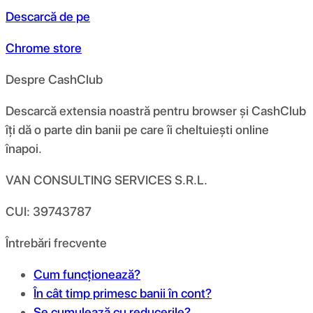
Descarcă de pe
Chrome store
Despre CashClub
Descarcă extensia noastră pentru browser și CashClub
îți dă o parte din banii pe care îi cheltuiești online
înapoi.
VAN CONSULTING SERVICES S.R.L.
CUI: 39743787
Întrebări frecvente
Cum funcționează?
În cât timp primesc banii în cont?
Se cumulează cu reducerile?