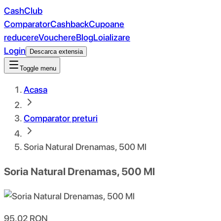
CashClub
Comparator
Cashback
Cupoane
reducere
Vouchere
Blog
Loializare
Login
Descarca extensia
Toggle menu
Acasa
Comparator preturi
Soria Natural Drenamas, 500 Ml
Soria Natural Drenamas, 500 Ml
95.02
RON