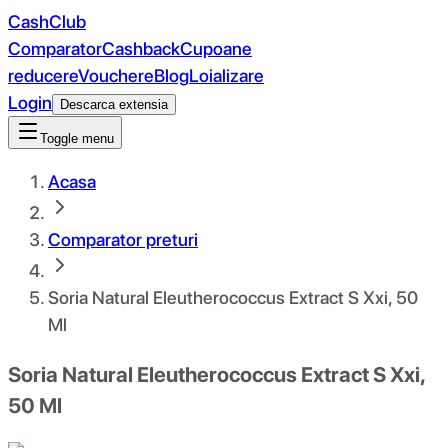
CashClub
Comparator
Cashback
Cupoane
reducere
Vouchere
Blog
Loializare
Login
Descarca extensia
Toggle menu
Acasa
Comparator preturi
Soria Natural Eleutherococcus Extract S Xxi, 50
Ml
Soria Natural Eleutherococcus Extract S Xxi,
50 Ml