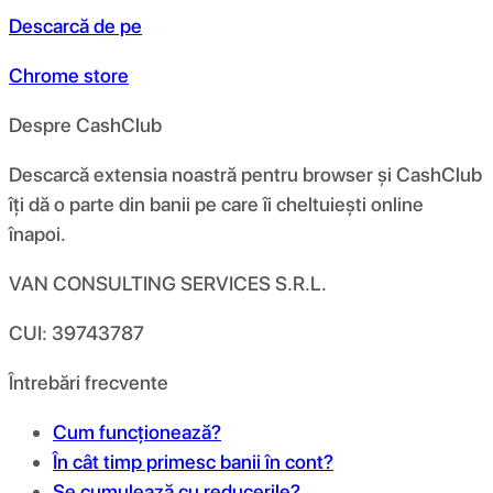
Descarcă de pe
Chrome store
Despre CashClub
Descarcă extensia noastră pentru browser și CashClub
îți dă o parte din banii pe care îi cheltuiești online
înapoi.
VAN CONSULTING SERVICES S.R.L.
CUI: 39743787
Întrebări frecvente
Cum funcționează?
În cât timp primesc banii în cont?
Se cumulează cu reducerile?