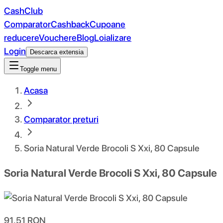
CashClub
Comparator
Cashback
Cupoane
reducere
Vouchere
Blog
Loializare
Login
Descarca extensia
Toggle menu
Acasa
Comparator preturi
Soria Natural Verde Brocoli S Xxi, 80 Capsule
Soria Natural Verde Brocoli S Xxi, 80 Capsule
91.51
RON