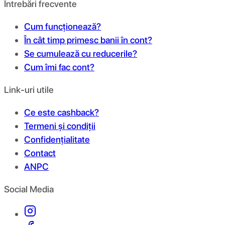
Întrebări frecvente
Cum funcționează?
În cât timp primesc banii în cont?
Se cumulează cu reducerile?
Cum îmi fac cont?
Link-uri utile
Ce este cashback?
Termeni și condiții
Confidențialitate
Contact
ANPC
Social Media