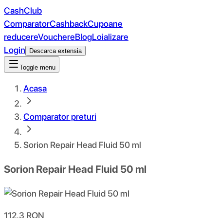
CashClub
Comparator
Cashback
Cupoane
reducere
Vouchere
Blog
Loializare
Login
Descarca extensia
Toggle menu
Acasa
Comparator preturi
Sorion Repair Head Fluid 50 ml
Sorion Repair Head Fluid 50 ml
112.3
RON