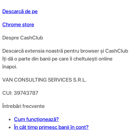
Descarcă de pe
Chrome store
Despre CashClub
Descarcă extensia noastră pentru browser și CashClub
îți dă o parte din banii pe care îi cheltuiești online
înapoi.
VAN CONSULTING SERVICES S.R.L.
CUI: 39743787
Întrebări frecvente
Cum funcționează?
În cât timp primesc banii în cont?