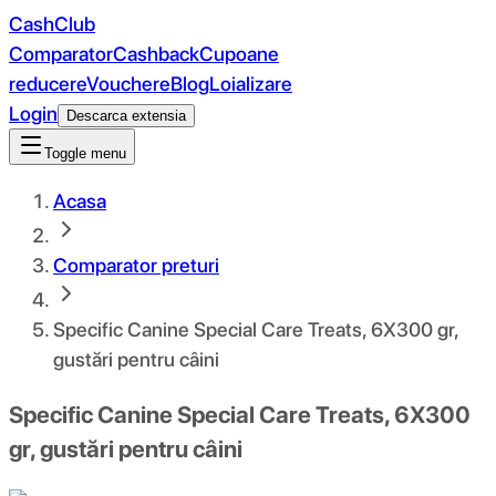
CashClub
Comparator
Cashback
Cupoane
reducere
Vouchere
Blog
Loializare
Login
Descarca extensia
Toggle menu
Acasa
Comparator preturi
Specific Canine Special Care Treats, 6X300 gr,
gustări pentru câini
Specific Canine Special Care Treats, 6X300
gr, gustări pentru câini