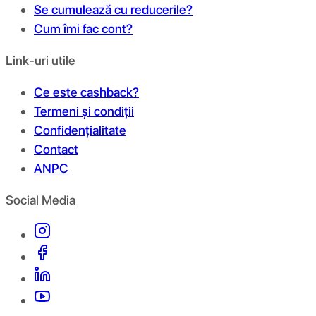
Se cumulează cu reducerile?
Cum îmi fac cont?
Link-uri utile
Ce este cashback?
Termeni și condiții
Confidențialitate
Contact
ANPC
Social Media