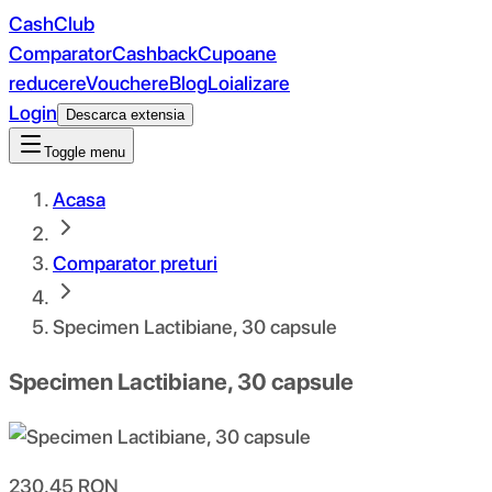
CashClub
Comparator
Cashback
Cupoane
reducere
Vouchere
Blog
Loializare
Login
Descarca extensia
Toggle menu
Acasa
Comparator preturi
Specimen Lactibiane, 30 capsule
Specimen Lactibiane, 30 capsule
230.45
RON