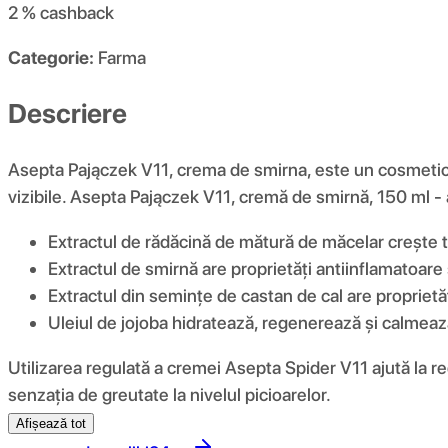
2 %
cashback
Categorie:
Farma
Descriere
Asepta Pajączek V11, crema de smirna, este un cosmetic t
vizibile. Asepta Pajączek V11, cremă de smirnă, 150 ml -
Extractul de rădăcină de mătură de măcelar crește 
Extractul de smirnă are proprietăți antiinflamatoare ș
Extractul din semințe de castan de cal are proprietăț
Uleiul de jojoba hidratează, regenerează și calmează
Utilizarea regulată a cremei Asepta Spider V11 ajută la re
senzația de greutate la nivelul picioarelor.
Afișează tot