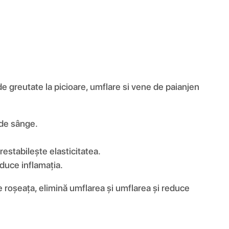
e greutate la picioare, umflare si vene de paianjen
 de sânge.
restabilește elasticitatea.
educe inflamația.
ne roșeața, elimină umflarea și umflarea și reduce