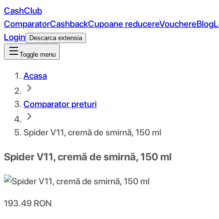
CashClub
Comparator
Cashback
Cupoane reducere
Vouchere
Blog
L
Login
Descarca extensia
Toggle menu
Acasa
Comparator preturi
Spider V11, cremă de smirnă, 150 ml
Spider V11, cremă de smirnă, 150 ml
193.49
RON