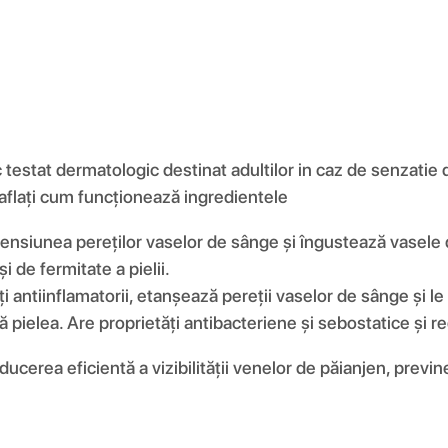
estat dermatologic destinat adultilor in caz de senzatie d
 aflați cum funcționează ingredientele
tensiunea pereților vaselor de sânge și îngustează vasele
i de fermitate a pielii.
i antiinflamatorii, etanșează pereții vaselor de sânge și le 
 pielea. Are proprietăți antibacteriene și sebostatice și r
ducerea eficientă a vizibilității venelor de păianjen, previ