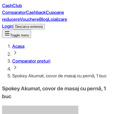
CashClub
Comparator
Cashback
Cupoane
reducere
Vouchere
Blog
Loializare
Login
Descarca extensia
Toggle menu
Acasa
Comparator preturi
Spokey Akumat, covor de masaj cu pernă, 1 buc
Spokey Akumat, covor de masaj cu pernă, 1
buc