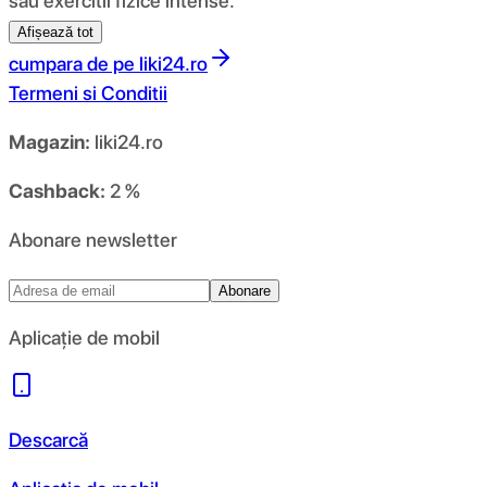
sau exercitii fizice intense.
Afișează tot
cumpara de pe
liki24.ro
Termeni si Conditii
Magazin:
liki24.ro
Cashback:
2 %
Abonare newsletter
Abonare
Aplicație de mobil
Descarcă