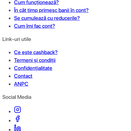
Cum funcționează?
În cât timp primesc banii în cont?
Se cumulează cu reducerile?
Cum îmi fac cont?
Link-uri utile
Ce este cashback?
Termeni și condiții
Confidențialitate
Contact
ANPC
Social Media