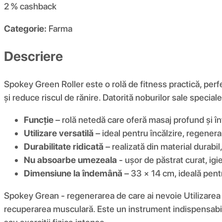
2 %
cashback
Categorie:
Farma
Descriere
Spokey Green Roller este o rolă de fitness practică, per
și reduce riscul de rănire. Datorită noburilor sale speci
Funcție
– rolă netedă care oferă masaj profund și î
Utilizare versatilă
– ideal pentru încălzire, regener
Durabilitate ridicată
– realizată din material durabil
Nu absoarbe umezeala
- ușor de păstrat curat, igie
Dimensiune la îndemână
– 33 × 14 cm, ideală pentr
Spokey Grean - regenerarea de care ai nevoie Utilizarea
recuperarea musculară. Este un instrument indispensabil