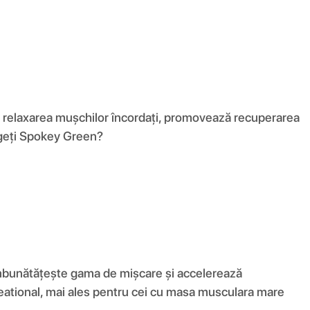
 la relaxarea mușchilor încordați, promovează recuperarea
legeți Spokey Green?
 îmbunătățește gama de mișcare și accelerează
reational, mai ales pentru cei cu masa musculara mare