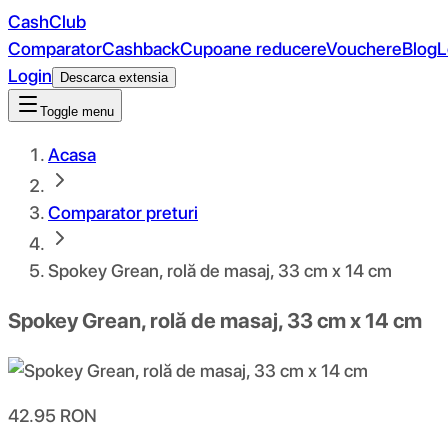
CashClub
Comparator
Cashback
Cupoane reducere
Vouchere
Blog
L
Login
Descarca extensia
Toggle menu
Acasa
Comparator preturi
Spokey Grean, rolă de masaj, 33 cm x 14 cm
Spokey Grean, rolă de masaj, 33 cm x 14 cm
42.95
RON