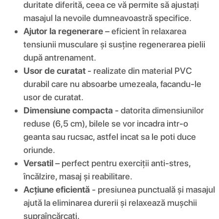
duritate diferită, ceea ce vă permite să ajustați
masajul la nevoile dumneavoastră specifice.
Ajutor la regenerare
– eficient în relaxarea
tensiunii musculare și susține regenerarea pielii
după antrenament.
Usor de curatat
- realizate din material PVC
durabil care nu absoarbe umezeala, facandu-le
usor de curatat.
Dimensiune compacta
- datorita dimensiunilor
reduse (6,5 cm), bilele se vor incadra intr-o
geanta sau rucsac, astfel incat sa le poti duce
oriunde.
Versatil
– perfect pentru exerciții anti-stres,
încălzire, masaj și reabilitare.
Acțiune eficientă
- presiunea punctuală și masajul
ajută la eliminarea durerii și relaxează mușchii
supraîncărcați.