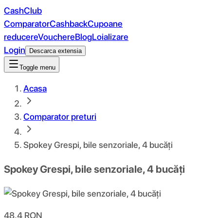
CashClub
Comparator
Cashback
Cupoane
reducere
Vouchere
Blog
Loializare
Login
Descarca extensia
Toggle menu
Acasa
Comparator preturi
Spokey Grespi, bile senzoriale, 4 bucăți
Spokey Grespi, bile senzoriale, 4 bucăți
48.4
RON