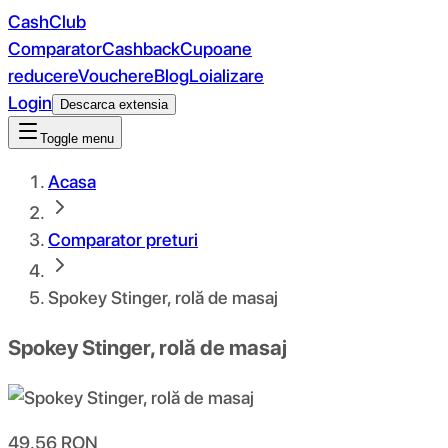
CashClub
Comparator
Cashback
Cupoane
reducere
Vouchere
Blog
Loializare
Login
Descarca extensia
Toggle menu
Acasa
Comparator preturi
Spokey Stinger, rolă de masaj
Spokey Stinger, rolă de masaj
49.56
RON