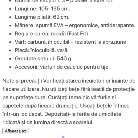
Număr de secțiuni: 3 – pliabile la exterior.
Lungime: 105–135 cm.
Lungime pliată: 62 cm.
Mânere: spumă EVA – ergonomice, antiderapante.
Reglare curea: rapidă (Fast Fit).
Vârf: carbură, înlocuibil – rezistent la abraziune.
Placă: înlocuibilă, vară.
Greutate setului: 540 g.
Accesorii: vârfuri de cauciuc pentru tije.
Note și precauții Verificați starea încuietorilor înainte de
fiecare utilizare. Nu utilizați bețe fără teacă de protecție
pe suprafețe dure. Curățați temeinic vârfurile și
capetele după fiecare drumeție. Uscați bețele întinse
într-un loc uscat. Depozitați-le ferite de umiditate
ridicată și de lumina directă a soarelui.
Afișează tot