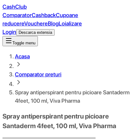
CashClub
Comparator
Cashback
Cupoane
reducere
Vouchere
Blog
Loializare
Login
Descarca extensia
Toggle menu
Acasa
Comparator preturi
Spray antiperspirant pentru picioare Santaderm
4feet, 100 ml, Viva Pharma
Spray antiperspirant pentru picioare
Santaderm 4feet, 100 ml, Viva Pharma