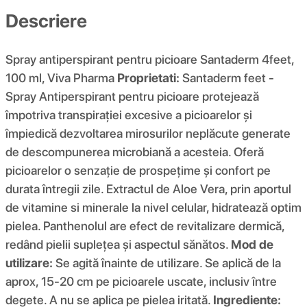
Descriere
Spray antiperspirant pentru picioare Santaderm 4feet,
100 ml, Viva Pharma
Proprietati:
Santaderm feet -
Spray Antiperspirant pentru picioare protejează
împotriva transpiraţiei excesive a picioarelor şi
împiedică dezvoltarea mirosurilor neplăcute generate
de descompunerea microbiană a acesteia. Oferă
picioarelor o senzaţie de prospeţime şi confort pe
durata întregii zile. Extractul de Aloe Vera, prin aportul
de vitamine si minerale la nivel celular, hidratează optim
pielea. Panthenolul are efect de revitalizare dermică,
redând pielii supleţea şi aspectul sănătos.
Mod de
utilizare:
Se agită înainte de utilizare. Se aplică de la
aprox, 15-20 cm pe picioarele uscate, inclusiv între
degete. A nu se aplica pe pielea iritată.
Ingrediente: