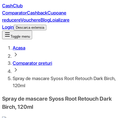
CashClub
Comparator
Cashback
Cupoane
reducere
Vouchere
Blog
Loializare
Login
Descarca extensia
Toggle menu
Acasa
Comparator preturi
Spray de mascare Syoss Root Retouch Dark Birch,
120ml
Spray de mascare Syoss Root Retouch Dark
Birch, 120ml