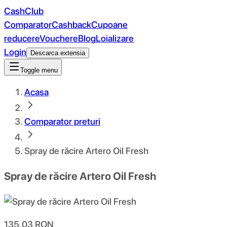
CashClub
Comparator
Cashback
Cupoane
reducere
Vouchere
Blog
Loializare
Login
Descarca extensia
Toggle menu
Acasa
Comparator preturi
Spray de răcire Artero Oil Fresh
Spray de răcire Artero Oil Fresh
135.03
RON