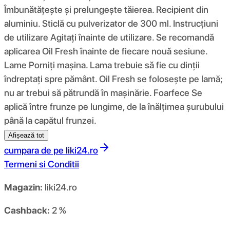
Îmbunătățește și prelungește tăierea. Recipient din
aluminiu. Sticlă cu pulverizator de 300 ml. Instrucțiuni
de utilizare Agitați înainte de utilizare. Se recomandă
aplicarea Oil Fresh înainte de fiecare nouă sesiune.
Lame Porniți mașina. Lama trebuie să fie cu dinții
îndreptați spre pământ. Oil Fresh se folosește pe lamă;
nu ar trebui să pătrundă în mașinărie. Foarfece Se
aplică între frunze pe lungime, de la înălțimea șurubului
până la capătul frunzei.
Afișează tot
cumpara de pe
liki24.ro
Termeni si Conditii
Magazin:
liki24.ro
Cashback:
2 %