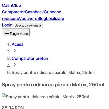
CashClub
Comparator
Cashback
Cupoane
reducere
Vouchere
Blog
Loializare
Login
Descarca extensia
Toggle menu
Acasa
Comparator preturi
Spray pentru ridicarea părului Matrix, 250ml
Spray pentru ridicarea părului Matrix, 250ml
88.94
RON