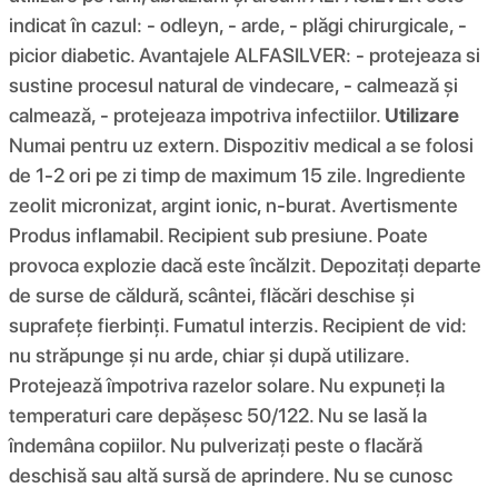
indicat în cazul: - odleyn, - arde, - plăgi chirurgicale, -
picior diabetic. Avantajele ALFASILVER: - protejeaza si
sustine procesul natural de vindecare, - calmează și
calmează, - protejeaza impotriva infectiilor.
Utilizare
Numai pentru uz extern. Dispozitiv medical a se folosi
de 1-2 ori pe zi timp de maximum 15 zile. Ingrediente
zeolit ​​micronizat, argint ionic, n-burat. Avertismente
Produs inflamabil. Recipient sub presiune. Poate
provoca explozie dacă este încălzit. Depozitați departe
de surse de căldură, scântei, flăcări deschise și
suprafețe fierbinți. Fumatul interzis. Recipient de vid:
nu străpunge și nu arde, chiar și după utilizare.
Protejează împotriva razelor solare. Nu expuneți la
temperaturi care depășesc 50/122. Nu se lasă la
îndemâna copiilor. Nu pulverizați peste o flacără
deschisă sau altă sursă de aprindere. Nu se cunosc