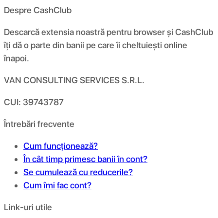
Despre CashClub
Descarcă extensia noastră pentru browser și CashClub
îți dă o parte din banii pe care îi cheltuiești online
înapoi.
VAN CONSULTING SERVICES S.R.L.
CUI: 39743787
Întrebări frecvente
Cum funcționează?
În cât timp primesc banii în cont?
Se cumulează cu reducerile?
Cum îmi fac cont?
Link-uri utile