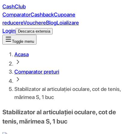
CashClub
Comparator
Cashback
Cupoane
reducere
Vouchere
Blog
Loializare
Login
Descarca extensia
Toggle menu
Acasa
Comparator preturi
Stabilizator al articulației oculare, cot de tenis,
mărimea S, 1 buc
Stabilizator al articulației oculare, cot de
tenis, mărimea S, 1 buc