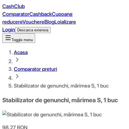
CashClub
Comparator
Cashback
Cupoane
reducere
Vouchere
Blog
Loializare
Login
Descarca extensia
Toggle menu
Acasa
Comparator preturi
Stabilizator de genunchi, mărimea S, 1 buc
Stabilizator de genunchi, mărimea S, 1 buc
98.27
RON