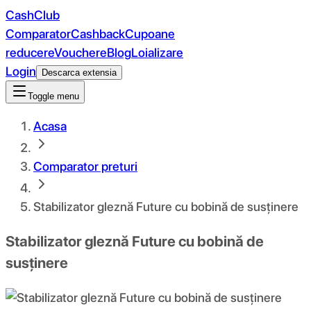
CashClub
Comparator
Cashback
Cupoane
reducere
Vouchere
Blog
Loializare
Login
Descarca extensia
Toggle menu
Acasa
Comparator preturi
Stabilizator gleznă Future cu bobină de susținere
Stabilizator gleznă Future cu bobină de
susținere