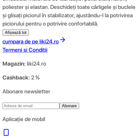
poliester și elastan. Deschideți toate cârligele și buclele
și glisați piciorul în stabilizator, ajustându-l la potrivirea
piciorului pentru o potrivire confortabilă.
Afișează tot
cumpara de pe
liki24.ro
Termeni si Conditii
Magazin:
liki24.ro
Cashback:
2 %
Abonare newsletter
Abonare
Aplicație de mobil