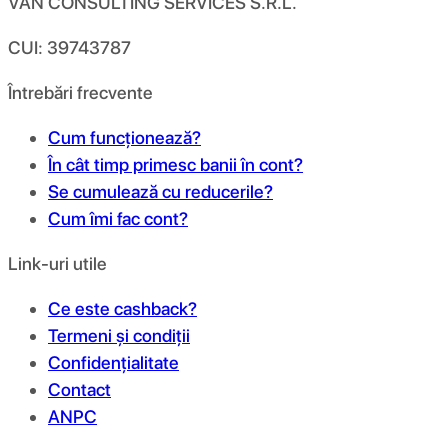
VAN CONSULTING SERVICES S.R.L.
CUI: 39743787
Întrebări frecvente
Cum funcționează?
În cât timp primesc banii în cont?
Se cumulează cu reducerile?
Cum îmi fac cont?
Link-uri utile
Ce este cashback?
Termeni și condiții
Confidențialitate
Contact
ANPC