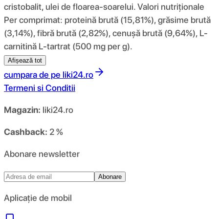
cristobalit, ulei de floarea-soarelui. Valori nutriționale
Per comprimat: proteină brută (15,81%), grăsime brută
(3,14%), fibră brută (2,82%), cenușă brută (9,64%), L-
carnitină L-tartrat (500 mg per g).
Afișează tot
cumpara de pe
liki24.ro
Termeni si Conditii
Magazin:
liki24.ro
Cashback:
2 %
Abonare newsletter
Abonare
Aplicație de mobil