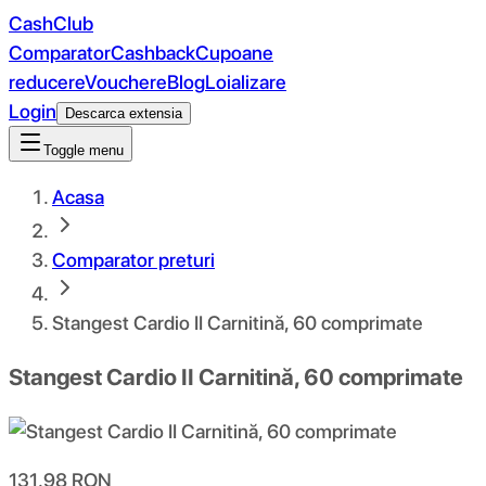
CashClub
Comparator
Cashback
Cupoane
reducere
Vouchere
Blog
Loializare
Login
Descarca extensia
Toggle menu
Acasa
Comparator preturi
Stangest Cardio II Carnitină, 60 comprimate
Stangest Cardio II Carnitină, 60 comprimate
131.98
RON