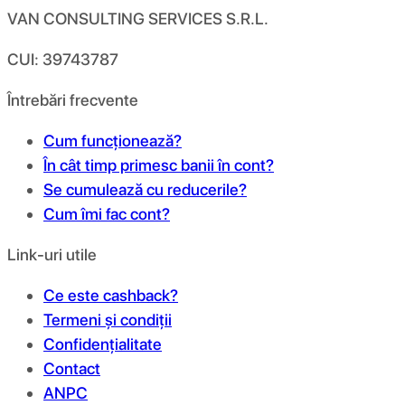
VAN CONSULTING SERVICES S.R.L.
CUI: 39743787
Întrebări frecvente
Cum funcționează?
În cât timp primesc banii în cont?
Se cumulează cu reducerile?
Cum îmi fac cont?
Link-uri utile
Ce este cashback?
Termeni și condiții
Confidențialitate
Contact
ANPC