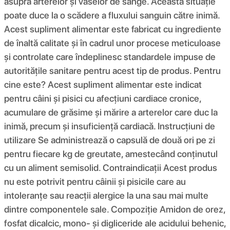
asupra arterelor și vaselor de sânge. Această situație
poate duce la o scădere a fluxului sanguin către inimă.
Acest supliment alimentar este fabricat cu ingrediente
de înaltă calitate și în cadrul unor procese meticuloase
și controlate care îndeplinesc standardele impuse de
autoritățile sanitare pentru acest tip de produs. Pentru
cine este? Acest supliment alimentar este indicat
pentru câini și pisici cu afecțiuni cardiace cronice,
acumulare de grăsime și mărire a arterelor care duc la
inimă, precum și insuficiență cardiacă. Instrucțiuni de
utilizare Se administrează o capsulă de două ori pe zi
pentru fiecare kg de greutate, amestecând conținutul
cu un aliment semisolid. Contraindicații Acest produs
nu este potrivit pentru câinii și pisicile care au
intoleranțe sau reacții alergice la una sau mai multe
dintre componentele sale. Compoziţie Amidon de orez,
fosfat dicalcic, mono- și digliceride ale acidului behenic,