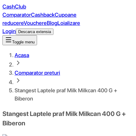
CashClub
Comparator
Cashback
Cupoane
reducere
Vouchere
Blog
Loializare
Login
Descarca extensia
Toggle menu
Acasa
Comparator preturi
Stangest Laptele praf Milk Milkcan 400 G +
Biberon
Stangest Laptele praf Milk Milkcan 400 G +
Biberon