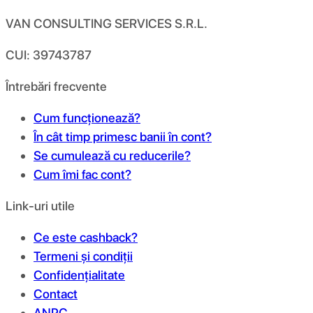
VAN CONSULTING SERVICES S.R.L.
CUI: 39743787
Întrebări frecvente
Cum funcționează?
În cât timp primesc banii în cont?
Se cumulează cu reducerile?
Cum îmi fac cont?
Link-uri utile
Ce este cashback?
Termeni și condiții
Confidențialitate
Contact
ANPC