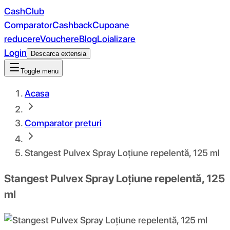
CashClub
Comparator
Cashback
Cupoane
reducere
Vouchere
Blog
Loializare
Login
Descarca extensia
Toggle menu
Acasa
Comparator preturi
Stangest Pulvex Spray Loțiune repelentă, 125 ml
Stangest Pulvex Spray Loțiune repelentă, 125
ml