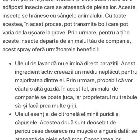
adăposti insecte care se atașează de pielea lor. Aceste
insecte se hrănesc cu sângele animalului. Cu toate
acestea, în acest proces, pot transmite boli care pot
varia de la ușoare la grave. Prin urmare, pentru a ține
aceste insecte departe de animalul tău de companie,
acest spray oferă următoarele beneficii:
Uleiul de lavandă nu elimină direct paraziții. Acest
ingredient activ creează un mediu neplăcut pentru
majoritatea dintre ei. Prin urmare, probabil că vor
căuta o altă gazdă. În acest fel, animalul de
companie se poate juca, iar proprietarul nu trebuie
să-și facă prea multe griji.
Uleiul esențial de citronelă elimină puricii și
căpușele. Acestea două sunt deosebit de
periculoase deoarece nu mușcă o singură dată; se
atașează de piele până mor. Capacitatea lor