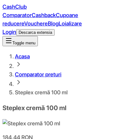
CashClub
Comparator
Cashback
Cupoane
reducere
Vouchere
Blog
Loializare
Login
Descarca extensia
Toggle menu
Acasa
Comparator preturi
Steplex cremă 100 ml
Steplex cremă 100 ml
184.44
RON