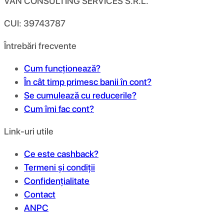
VAN CONSULTING SERVICES S.R.L.
CUI: 39743787
Întrebări frecvente
Cum funcționează?
În cât timp primesc banii în cont?
Se cumulează cu reducerile?
Cum îmi fac cont?
Link-uri utile
Ce este cashback?
Termeni și condiții
Confidențialitate
Contact
ANPC