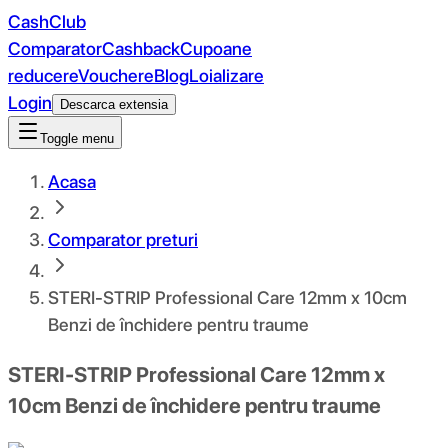
CashClub
Comparator
Cashback
Cupoane
reducere
Vouchere
Blog
Loializare
Login
Descarca extensia
Toggle menu
Acasa
Comparator preturi
STERI-STRIP Professional Care 12mm x 10cm
Benzi de închidere pentru traume
STERI-STRIP Professional Care 12mm x
10cm Benzi de închidere pentru traume