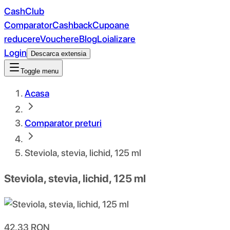
CashClub
Comparator
Cashback
Cupoane
reducere
Vouchere
Blog
Loializare
Login
Descarca extensia
Toggle menu
Acasa
Comparator preturi
Steviola, stevia, lichid, 125 ml
Steviola, stevia, lichid, 125 ml
42.33
RON