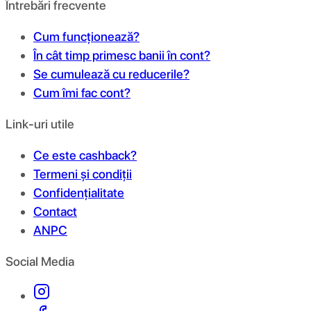
Întrebări frecvente
Cum funcționează?
În cât timp primesc banii în cont?
Se cumulează cu reducerile?
Cum îmi fac cont?
Link-uri utile
Ce este cashback?
Termeni și condiții
Confidențialitate
Contact
ANPC
Social Media