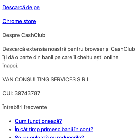
Descarcă de pe
Chrome store
Despre CashClub
Descarcă extensia noastră pentru browser și CashClub
îți dă o parte din banii pe care îi cheltuiești online
înapoi.
VAN CONSULTING SERVICES S.R.L.
CUI: 39743787
Întrebări frecvente
Cum funcționează?
În cât timp primesc banii în cont?
Se cumulează cu reducerile?