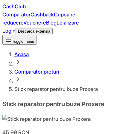
CashClub
Comparator
Cashback
Cupoane
reducere
Vouchere
Blog
Loializare
Login
Descarca extensia
Toggle menu
Acasa
Comparator preturi
Stick reparator pentru buze Proxera
Stick reparator pentru buze Proxera
45.99
RON