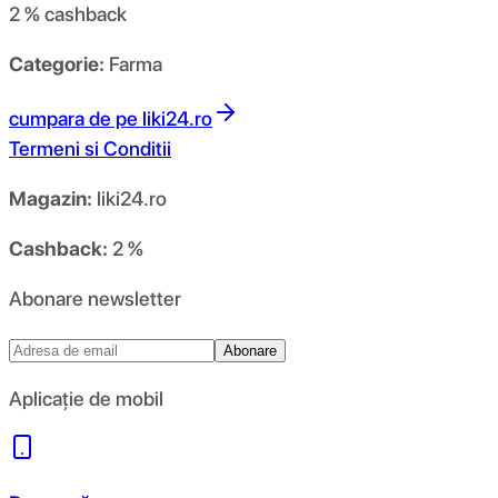
2 %
cashback
Categorie:
Farma
cumpara de pe
liki24.ro
Termeni si Conditii
Magazin:
liki24.ro
Cashback:
2 %
Abonare newsletter
Abonare
Aplicație de mobil