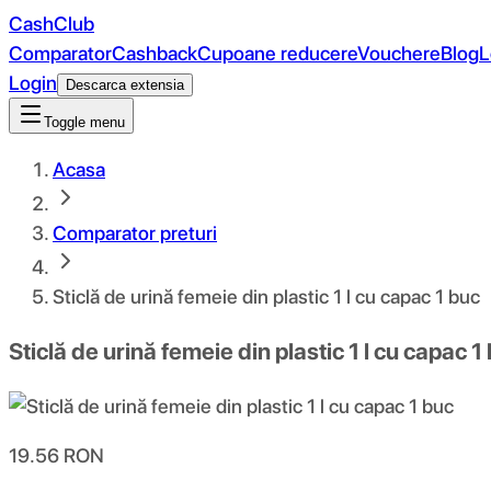
CashClub
Comparator
Cashback
Cupoane reducere
Vouchere
Blog
L
Login
Descarca extensia
Toggle menu
Acasa
Comparator preturi
Sticlă de urină femeie din plastic 1 l cu capac 1 buc
Sticlă de urină femeie din plastic 1 l cu capac 1
19.56
RON