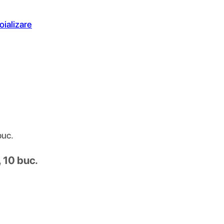
oializare
buc.
 10 buc.