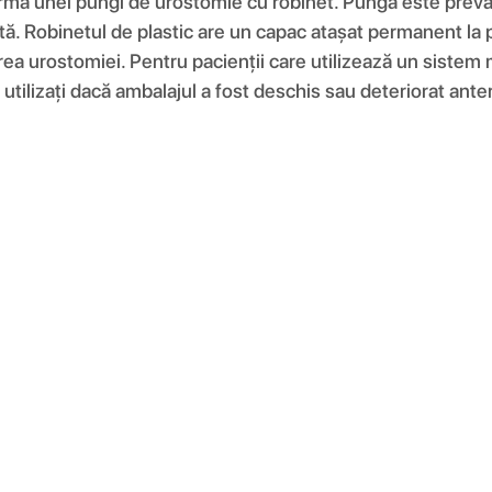
ma unei pungi de urostomie cu robinet. Punga este prevăz
pată. Robinetul de plastic are un capac atașat permanent l
 urostomiei. Pentru pacienții care utilizează un sistem mon
u utilizați dacă ambalajul a fost deschis sau deteriorat ante