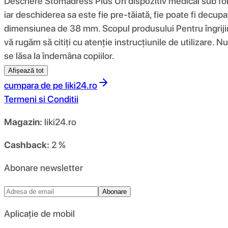
Descriere Stomadress Plus Un dispozitiv medical sub for
iar deschiderea sa este fie pre-tăiată, fie poate fi decu
dimensiunea de 38 mm. Scopul produsului Pentru îngrijirea
vă rugăm să citiți cu atenție instrucțiunile de utilizare. N
se lăsa la îndemâna copiilor.
Afișează tot
cumpara de pe
liki24.ro
Termeni si Conditii
Magazin:
liki24.ro
Cashback:
2 %
Abonare newsletter
Abonare
Aplicație de mobil