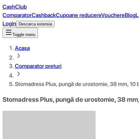
CashClub
Comparator
Cashback
Cupoane reducere
Vouchere
Blog
L
Login
Descarca extensia
Toggle menu
Acasa
Comparator preturi
Stomadress Plus, pungă de urostomie, 38 mm, 10 
Stomadress Plus, pungă de urostomie, 38 mm,