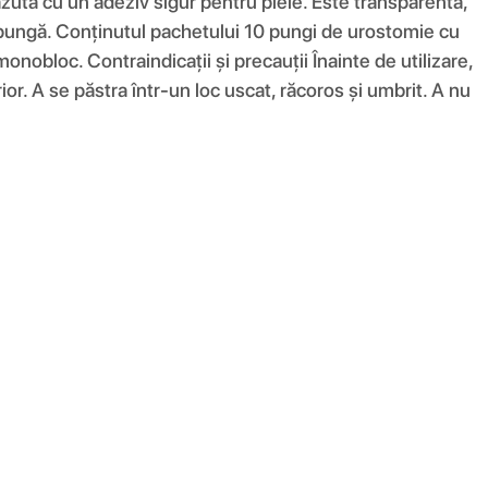
ută cu un adeziv sigur pentru piele. Este transparentă,
a pungă. Conținutul pachetului 10 pungi de urostomie cu
obloc. Contraindicații și precauții Înainte de utilizare,
rior. A se păstra într-un loc uscat, răcoros și umbrit. A nu