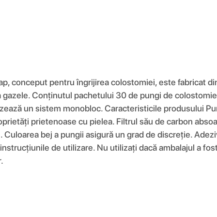
 conceput pentru îngrijirea colostomiei, este fabricat din
iza gazele. Conținutul pachetului 30 de pungi de colosto
 utilizează un sistem monobloc. Caracteristicile produsulu
prietăți prietenoase cu pielea. Filtrul său de carbon absoa
. Culoarea bej a pungii asigură un grad de discreție. Adeziv
e instrucțiunile de utilizare. Nu utilizați dacă ambalajul a fo
.