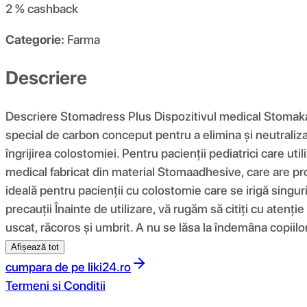
2 %
cashback
Categorie:
Farma
Descriere
Descriere Stomadress Plus Dispozitivul medical Stomakap,
special de carbon conceput pentru a elimina și neutral
îngrijirea colostomiei. Pentru pacienții pediatrici care
medical fabricat din material Stomaadhesive, care are pro
ideală pentru pacienții cu colostomie care se irigă singuri
precauții Înainte de utilizare, vă rugăm să citiți cu atenți
uscat, răcoros și umbrit. A nu se lăsa la îndemâna copiilor
Afișează tot
cumpara de pe
liki24.ro
Termeni si Conditii