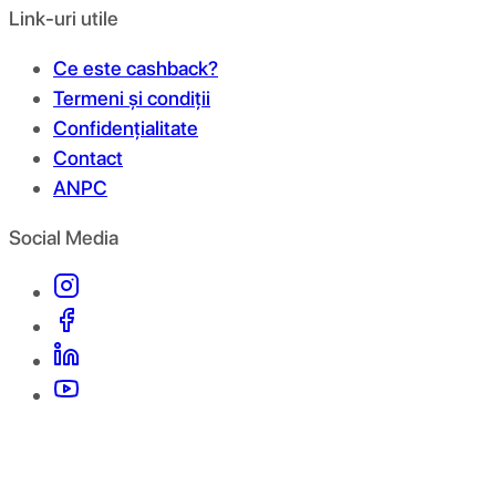
Link-uri utile
Ce este cashback?
Termeni și condiții
Confidențialitate
Contact
ANPC
Social Media