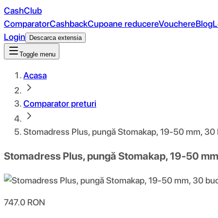
CashClub
Comparator
Cashback
Cupoane reducere
Vouchere
Blog
L
Login
Descarca extensia
Toggle menu
Acasa
Comparator preturi
Stomadress Plus, pungă Stomakap, 19-50 mm, 30 
Stomadress Plus, pungă Stomakap, 19-50 mm,
747.0
RON