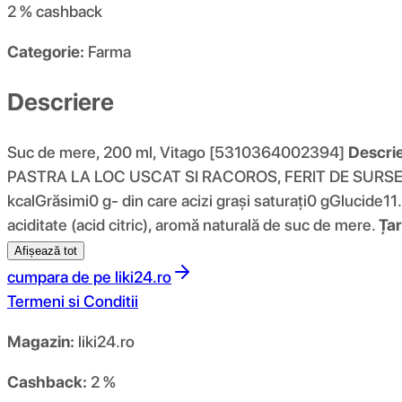
2 %
cashback
Categorie:
Farma
Descriere
Suc de mere, 200 ml, Vitago [5310364002394]
Descrie
PASTRA LA LOC USCAT SI RACOROS, FERIT DE SURS
kcalGrăsimi0 g- din care acizi grași saturați0 gGlucide1
aciditate (acid citric), aromă naturală de suc de mere.
Țar
Afișează tot
cumpara de pe
liki24.ro
Termeni si Conditii
Magazin:
liki24.ro
Cashback:
2 %