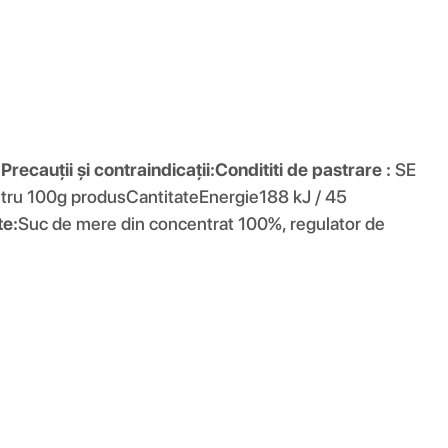
.
Precauții și contraindicații:
Condititi de pastrare :
SE
ntru 100g produsCantitateEnergie188 kJ / 45
te:
Suc de mere din concentrat 100%, regulator de