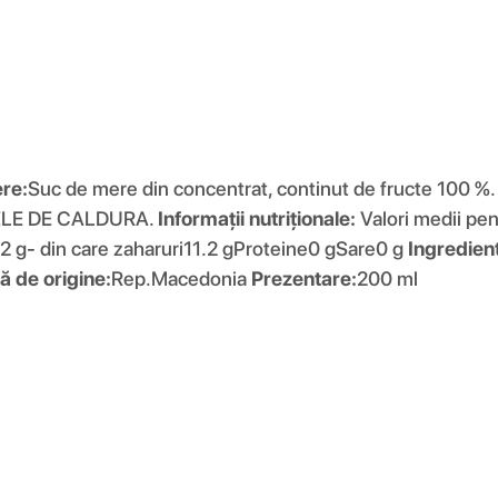
re:
Suc de mere din concentrat, continut de fructe 100 %
ELE DE CALDURA.
Informații nutriționale:
Valori medii pe
1.2 g- din care zaharuri11.2 gProteine0 gSare0 g
Ingredien
ă de origine:
Rep.Macedonia
Prezentare:
200 ml