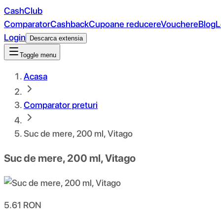
CashClub
Comparator
Cashback
Cupoane reducere
Vouchere
Blog
L
Login
Descarca extensia
Toggle menu
Acasa
Comparator preturi
Suc de mere, 200 ml, Vitago
Suc de mere, 200 ml, Vitago
5.61
RON