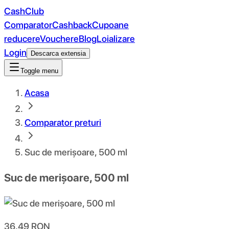
CashClub
Comparator
Cashback
Cupoane
reducere
Vouchere
Blog
Loializare
Login
Descarca extensia
Toggle menu
Acasa
Comparator preturi
Suc de merișoare, 500 ml
Suc de merișoare, 500 ml
36.49
RON