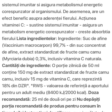
sistemul imunitar si asigura metabolismul energetic
corespunzator al organismului. De asemenea, are un
efect benefic asupra aderenței fierului. Acțiunea
vitaminei C: - sustine sistemul imunitar - asigura un
metabolism energetic corespunzator - creste absorbtia
fierului
Lista ingredientelor:
Ingrediente: Suc de afine
(Vaccinium macrocarpon) 99,7% - din suc concentrat
de afine, extract standardizat de fructe camu camu
(Myrciaria dubia) 0,3%, inclusiv vitamina C naturala.
Cantități de ingrediente:
O porție zilnică de 50 ml
conține 150 mg de extract standardizat de fructe camu
camu, inclusiv 15 mg de vitamina C, care reprezintă
18% din DZR*. *RWS - valoarea de referință a aportului
pentru un adult mediu (8400 kJ/2000 kcal).
Doza
recomandată:
25 ml de două ori pe zi
Nu depășiți
porția recomandată de produs pentru consum în