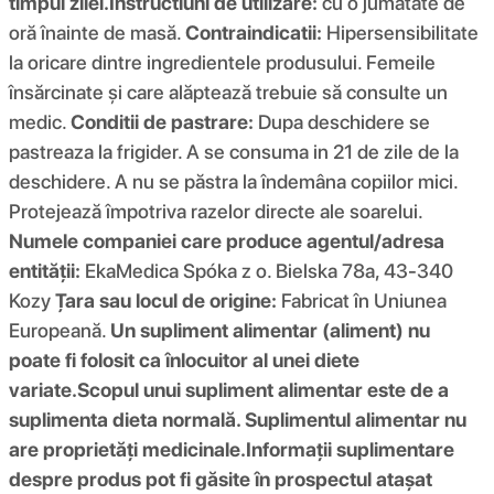
timpul zilei.
Instructiuni de utilizare:
cu o jumătate de
oră înainte de masă.
Contraindicatii:
Hipersensibilitate
la oricare dintre ingredientele produsului. Femeile
însărcinate și care alăptează trebuie să consulte un
medic.
Conditii de pastrare:
Dupa deschidere se
pastreaza la frigider. A se consuma in 21 de zile de la
deschidere. A nu se păstra la îndemâna copiilor mici.
Protejează împotriva razelor directe ale soarelui.
Numele companiei care produce agentul/adresa
entității:
EkaMedica Spóka z o. Bielska 78a, 43-340
Kozy
Țara sau locul de origine:
Fabricat în Uniunea
Europeană.
Un supliment alimentar (aliment) nu
poate fi folosit ca înlocuitor al unei diete
variate.
Scopul unui supliment alimentar este de a
suplimenta dieta normală. Suplimentul alimentar nu
are proprietăți medicinale.
Informații suplimentare
despre produs pot fi găsite în prospectul atașat