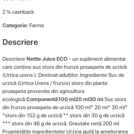
2 %
cashback
Categorie:
Farma
Descriere
Descriere
Nettle Juice ECO
- un supliment alimentar
care conține suc stors din frunze proaspete de urzică
(Urtica urens ). Destinat adulților. Ingrediente Suc de
urzică (Urtica Urens / frunze) stors din plante
proaspete provenite din agricultura
ecologică.
Componentă
100 ml
20 ml
30 ml
Suc stors
din frunze proaspete de urzică 100 ml* 20 ml* 30 ml*
*stors din 152 g de urzică ** stors din 30 g de urzică
*** stors din 46 g de urzică. Greutate netă 200 ml
Proprietățile ingredientelor Urzica ajută la ameliorarea