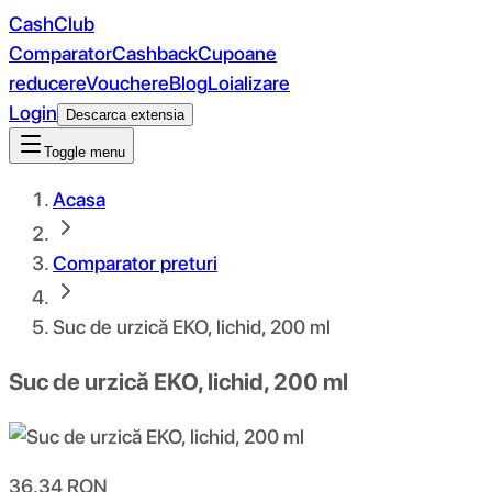
CashClub
Comparator
Cashback
Cupoane
reducere
Vouchere
Blog
Loializare
Login
Descarca extensia
Toggle menu
Acasa
Comparator preturi
Suc de urzică EKO, lichid, 200 ml
Suc de urzică EKO, lichid, 200 ml
36.34
RON