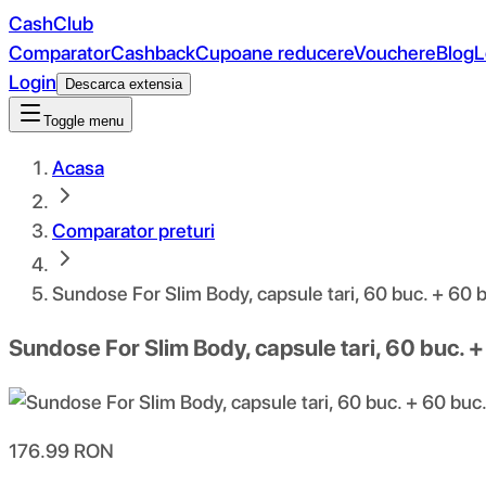
CashClub
Comparator
Cashback
Cupoane reducere
Vouchere
Blog
L
Login
Descarca extensia
Toggle menu
Acasa
Comparator preturi
Sundose For Slim Body, capsule tari, 60 buc. + 60 
Sundose For Slim Body, capsule tari, 60 buc. +
176.99
RON