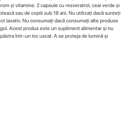
rom și vitamine. 2 capsule cu resveratrol, ceai verde și
ează sau de copiii sub 18 ani. Nu utilizați dacă sunteți
fect laxativ. Nu consumați dacă consumați alte produse
ol. Acest produs este un supliment alimentar și nu
 păstra într-un loc uscat. A se proteja de lumină și