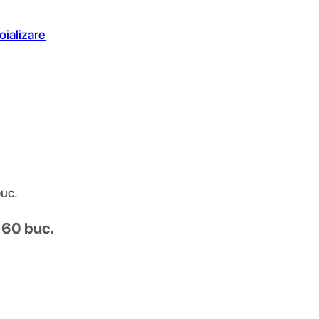
oializare
buc.
 60 buc.