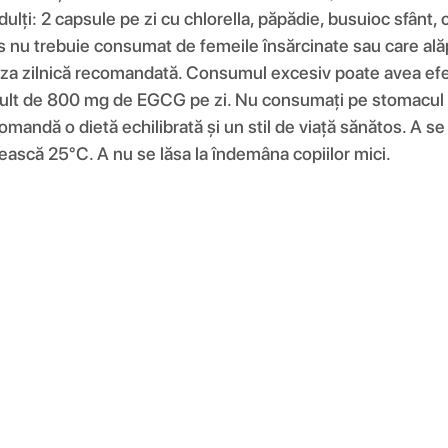
ți: 2 capsule pe zi cu chlorella, păpădie, busuioc sfânt, c
 nu trebuie consumat de femeile însărcinate sau care alăpt
i doza zilnică recomandată. Consumul excesiv poate avea e
mult de 800 mg de EGCG pe zi. Nu consumați pe stomacul g
ecomandă o dietă echilibrată și un stil de viață sănătos. A se
ească 25°C. A nu se lăsa la îndemâna copiilor mici.