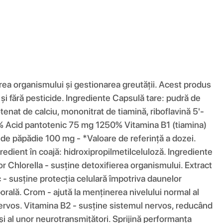
ea organismului și gestionarea greutății. Acest produs
de și fără pesticide. Ingrediente Capsulă tare: pudră de
tenat de calciu, mononitrat de tiamină, riboflavină 5'-
0% Acid pantotenic 75 mg 1250% Vitamina B1 (tiamina)
de păpădie 100 mg - *Valoare de referință a dozei.
dient în coajă: hidroxipropilmetilceluloză. Ingrediente
 Chlorella - susține detoxifierea organismului. Extract
c - susține protecția celulară împotriva daunelor
porală. Crom - ajută la menținerea nivelului normal al
 nervos. Vitamina B2 - susține sistemul nervos, reducând
și al unor neurotransmițători. Sprijină performanța