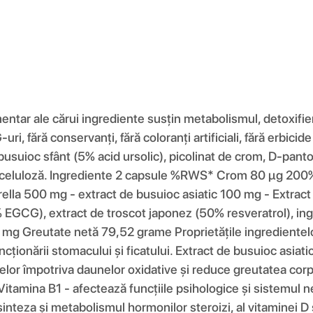
tar ale cărui ingrediente susțin metabolismul, detoxifier
uri, fără conservanți, fără coloranți artificiali, fără erbici
busuioc sfânt (5% acid ursolic), picolinat de crom, D-panto
etilceluloză. Ingrediente 2 capsule %RWS* Crom 80 μg 20
la 500 mg - extract de busuioc asiatic 100 mg - Extract 
EGCG), extract de troscot japonez (50% resveratrol), ingre
mg Greutate netă 79,52 grame Proprietățile ingredientelor
ncționării stomacului și ficatului. Extract de busuioc asiati
ulelor împotriva daunelor oxidative și reduce greutatea cor
 Vitamina B1 - afectează funcțiile psihologice și sistemul
nteza și metabolismul hormonilor steroizi, al vitaminei D 