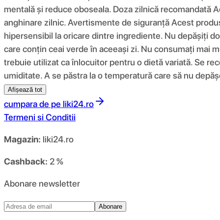
mentală și reduce oboseala. Doza zilnică recomandată Adul
anghinare zilnic. Avertismente de siguranță Acest produs
hipersensibil la oricare dintre ingrediente. Nu depășiț
care conțin ceai verde în aceeași zi. Nu consumați mai 
trebuie utilizat ca înlocuitor pentru o dietă variată. Se r
umiditate. A se păstra la o temperatură care să nu depăș
Afișează tot
cumpara de pe
liki24.ro
Termeni si Conditii
Magazin:
liki24.ro
Cashback:
2 %
Abonare newsletter
Abonare