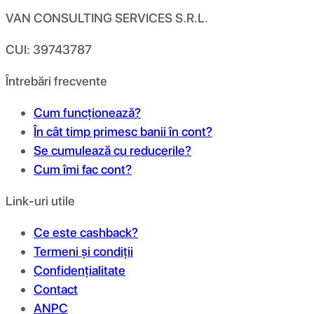
VAN CONSULTING SERVICES S.R.L.
CUI: 39743787
Întrebări frecvente
Cum funcționează?
În cât timp primesc banii în cont?
Se cumulează cu reducerile?
Cum îmi fac cont?
Link-uri utile
Ce este cashback?
Termeni și condiții
Confidențialitate
Contact
ANPC