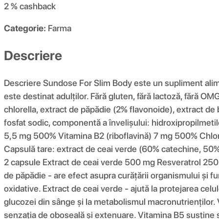
2 %
cashback
Categorie:
Farma
Descriere
Descriere Sundose For Slim Body este un supliment alimen
este destinat adulților. Fără gluten, fără lactoză, fără OMG-
chlorella, extract de păpădie (2% flavonoide), extract de 
fosfat sodic, componentă a învelișului: hidroxipropilm
5,5 mg 500% Vitamina B2 (riboflavină) 7 mg 500% Chlorel
Capsulă tare: extract de ceai verde (60% catechine, 50% 
2 capsule Extract de ceai verde 500 mg Resveratrol 250 
de păpădie - are efect asupra curățării organismului și fu
oxidative. Extract de ceai verde - ajută la protejarea cel
glucozei din sânge și la metabolismul macronutrienților.
senzația de oboseală și extenuare. Vitamina B5 susține si