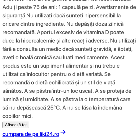
Adulți peste 75 de ani: 1 capsulă pe zi. Avertismente de
siguranță Nu utilizați dacă sunteți hipersensibil la
oricare dintre ingrediente. Nu depășiți doza zilnică
recomandată. Aportul excesiv de vitamina D poate
duce la hipercalcemie și alte reacții adverse. Nu utilizați
fără a consulta un medic dacă sunteți gravidă, alăptați,
aveți o boală cronică sau luați medicamente. Acest
produs este un supliment alimentar și nu trebuie
utilizat ca înlocuitor pentru o dietă variată. Se
recomandă o dietă echilibrată și un stil de viață
sănătos. A se păstra într-un loc uscat. A se proteja de
lumină și umiditate. A se păstra la o temperatură care
să nu depășească 25°C. A nu se lăsa la îndemâna
copiilor mici.
Afișează tot
cumpara de pe
liki24.ro