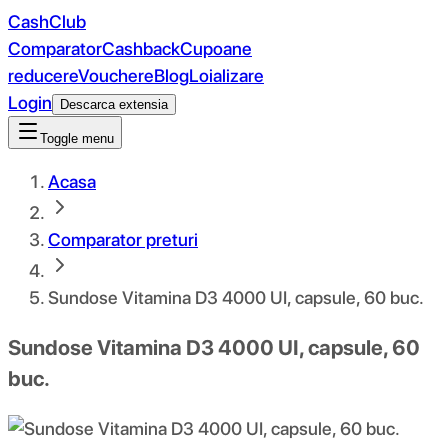
CashClub
Comparator
Cashback
Cupoane
reducere
Vouchere
Blog
Loializare
Login
Descarca extensia
Toggle menu
Acasa
Comparator preturi
Sundose Vitamina D3 4000 UI, capsule, 60 buc.
Sundose Vitamina D3 4000 UI, capsule, 60
buc.