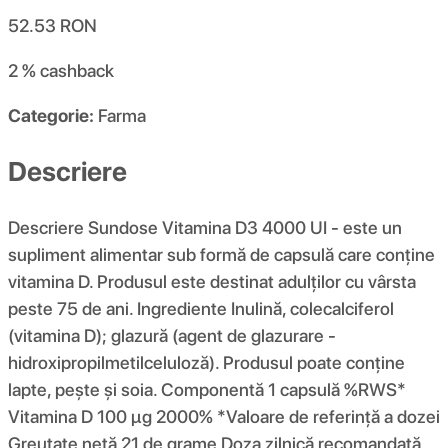
52.53
RON
2 %
cashback
Categorie:
Farma
Descriere
Descriere Sundose Vitamina D3 4000 UI - este un
supliment alimentar sub formă de capsulă care conține
vitamina D. Produsul este destinat adulților cu vârsta
peste 75 de ani. Ingrediente Inulină, colecalciferol
(vitamina D); glazură (agent de glazurare -
hidroxipropilmetilceluloză). Produsul poate conține
lapte, pește și soia. Componentă 1 capsulă %RWS*
Vitamina D 100 μg 2000% *Valoare de referință a dozei
Greutate netă 21 de grame Doza zilnică recomandată