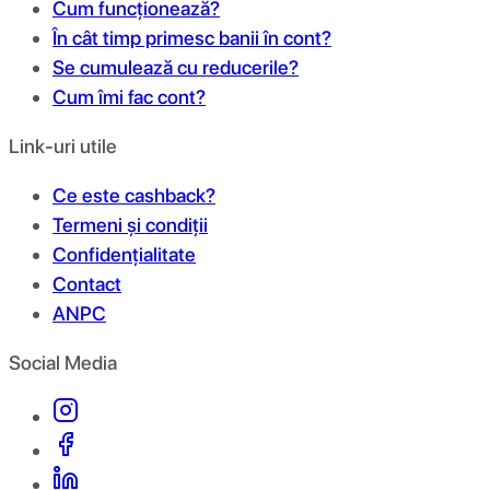
Cum funcționează?
În cât timp primesc banii în cont?
Se cumulează cu reducerile?
Cum îmi fac cont?
Link-uri utile
Ce este cashback?
Termeni și condiții
Confidențialitate
Contact
ANPC
Social Media