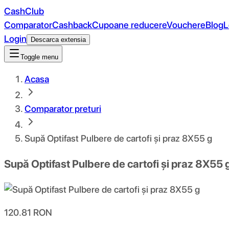
CashClub
Comparator
Cashback
Cupoane reducere
Vouchere
Blog
L
Login
Descarca extensia
Toggle menu
Acasa
Comparator preturi
Supă Optifast Pulbere de cartofi și praz 8X55 g
Supă Optifast Pulbere de cartofi și praz 8X55 
120.81
RON