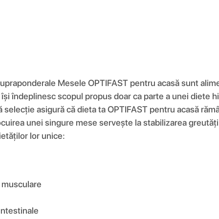
e supraponderale Mesele OPTIFAST pentru acasă sunt aliment
 își îndeplinesc scopul propus doar ca parte a unei diete h
tă selecție asigură că dieta ta OPTIFAST pentru acasă rămâ
nlocuirea unei singure mese servește la stabilizarea greută
tăților lor unice:
ei musculare
intestinale