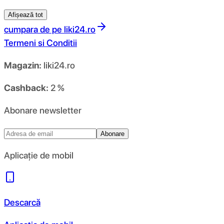
Afișează tot
cumpara de pe
liki24.ro
Termeni si Conditii
Magazin:
liki24.ro
Cashback:
2 %
Abonare newsletter
Abonare
Aplicație de mobil
Descarcă