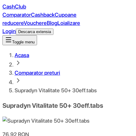
CashClub
Comparator
Cashback
Cupoane
reducere
Vouchere
Blog
Loializare
Login
Descarca extensia
Toggle menu
Acasa
Comparator preturi
Supradyn Vitalitate 50+ 30eff.tabs
Supradyn Vitalitate 50+ 30eff.tabs
76.92
RON