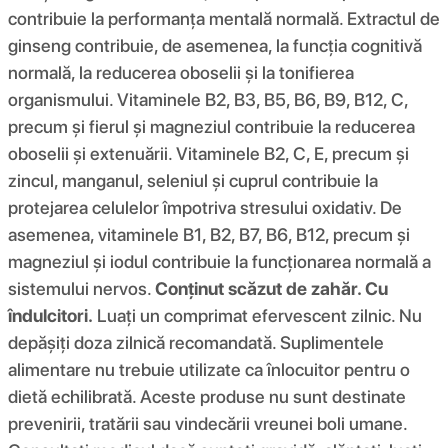
contribuie la performanța mentală normală. Extractul de
ginseng contribuie, de asemenea, la funcția cognitivă
normală, la reducerea oboselii și la tonifierea
organismului. Vitaminele B2, B3, B5, B6, B9, B12, C,
precum și fierul și magneziul contribuie la reducerea
oboselii și extenuării. Vitaminele B2, C, E, precum și
zincul, manganul, seleniul și cuprul contribuie la
protejarea celulelor împotriva stresului oxidativ. De
asemenea, vitaminele B1, B2, B7, B6, B12, precum și
magneziul și iodul contribuie la funcționarea normală a
sistemului nervos.
Conținut scăzut de zahăr. Cu
îndulcitori.
Luați un comprimat efervescent zilnic. Nu
depășiți doza zilnică recomandată. Suplimentele
alimentare nu trebuie utilizate ca înlocuitor pentru o
dietă echilibrată. Aceste produse nu sunt destinate
prevenirii, tratării sau vindecării vreunei boli umane.