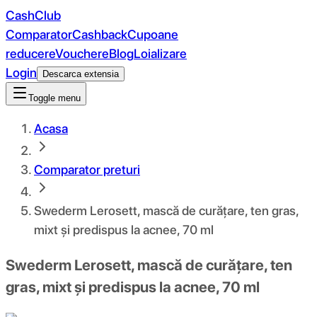
CashClub
Comparator
Cashback
Cupoane
reducere
Vouchere
Blog
Loializare
Login
Descarca extensia
Toggle menu
Acasa
Comparator preturi
Swederm Lerosett, mască de curățare, ten gras,
mixt și predispus la acnee, 70 ml
Swederm Lerosett, mască de curățare, ten
gras, mixt și predispus la acnee, 70 ml