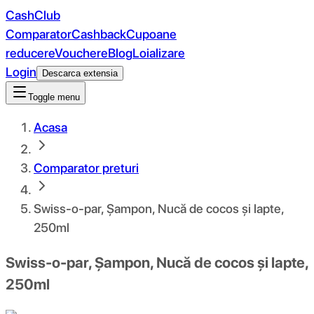
CashClub
Comparator
Cashback
Cupoane
reducere
Vouchere
Blog
Loializare
Login
Descarca extensia
Toggle menu
Acasa
Comparator preturi
Swiss-o-par, Șampon, Nucă de cocos și lapte,
250ml
Swiss-o-par, Șampon, Nucă de cocos și lapte,
250ml