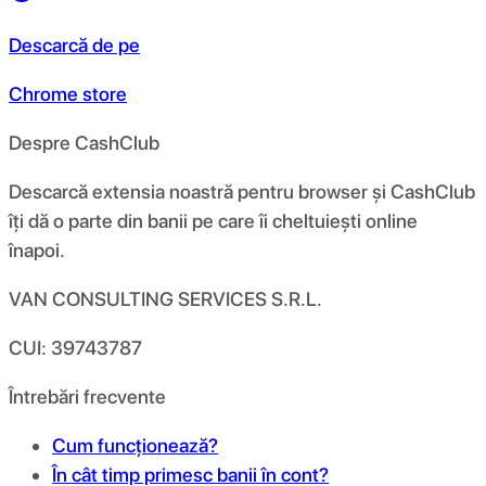
Descarcă de pe
Chrome store
Despre CashClub
Descarcă extensia noastră pentru browser și CashClub
îți dă o parte din banii pe care îi cheltuiești online
înapoi.
VAN CONSULTING SERVICES S.R.L.
CUI: 39743787
Întrebări frecvente
Cum funcționează?
În cât timp primesc banii în cont?