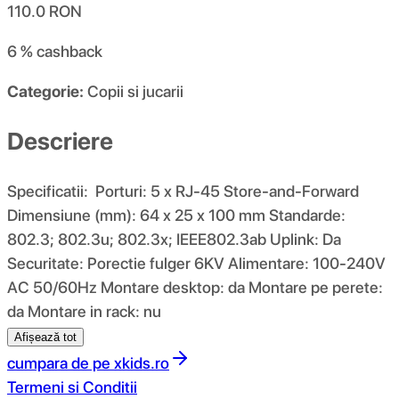
110.0
RON
6 %
cashback
Categorie:
Copii si jucarii
Descriere
Specificatii: Porturi: 5 x RJ-45 Store-and-Forward
Dimensiune (mm): 64 x 25 x 100 mm Standarde:
802.3; 802.3u; 802.3x; IEEE802.3ab Uplink: Da
Securitate: Porectie fulger 6KV Alimentare: 100-240V
AC 50/60Hz Montare desktop: da Montare pe perete:
da Montare in rack: nu
Afișează tot
cumpara de pe
xkids.ro
Termeni si Conditii