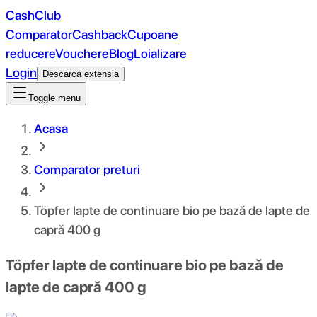
CashClub
Comparator
Cashback
Cupoane
reducere
Vouchere
Blog
Loializare
Login
Descarca extensia
Toggle menu
Acasa
Comparator preturi
Töpfer lapte de continuare bio pe bază de lapte de
capră 400 g
Töpfer lapte de continuare bio pe bază de
lapte de capră 400 g