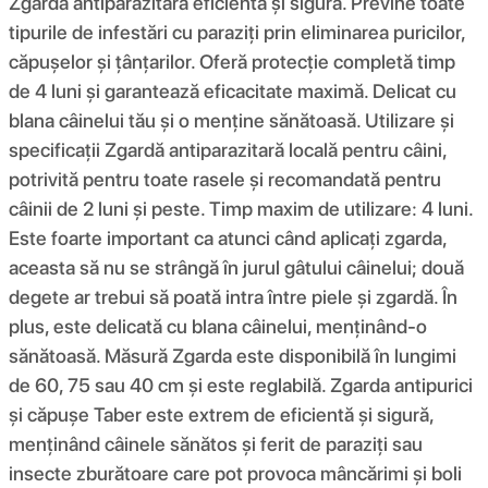
Zgardă antiparazitară eficientă și sigură. Previne toate
tipurile de infestări cu paraziți prin eliminarea puricilor,
căpușelor și țânțarilor. Oferă protecție completă timp
de 4 luni și garantează eficacitate maximă. Delicat cu
blana câinelui tău și o menține sănătoasă. Utilizare și
specificații Zgardă antiparazitară locală pentru câini,
potrivită pentru toate rasele și recomandată pentru
câinii de 2 luni și peste. Timp maxim de utilizare: 4 luni.
Este foarte important ca atunci când aplicați zgarda,
aceasta să nu se strângă în jurul gâtului câinelui; două
degete ar trebui să poată intra între piele și zgardă. În
plus, este delicată cu blana câinelui, menținând-o
sănătoasă. Măsură Zgarda este disponibilă în lungimi
de 60, 75 sau 40 cm și este reglabilă. Zgarda antipurici
și căpușe Taber este extrem de eficientă și sigură,
menținând câinele sănătos și ferit de paraziți sau
insecte zburătoare care pot provoca mâncărimi și boli