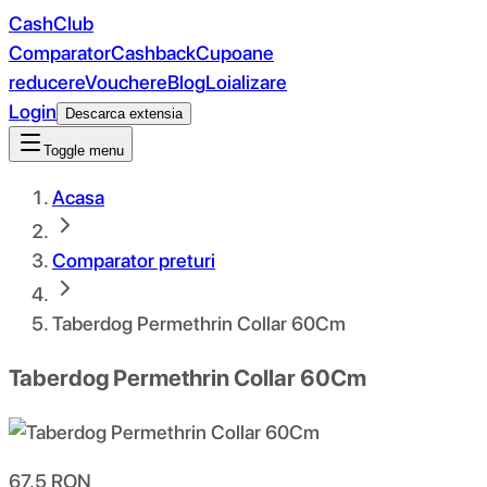
CashClub
Comparator
Cashback
Cupoane
reducere
Vouchere
Blog
Loializare
Login
Descarca extensia
Toggle menu
Acasa
Comparator preturi
Taberdog Permethrin Collar 60Cm
Taberdog Permethrin Collar 60Cm
67.5
RON