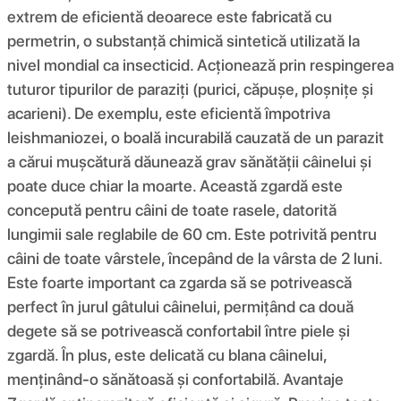
extrem de eficientă deoarece este fabricată cu
permetrin, o substanță chimică sintetică utilizată la
nivel mondial ca insecticid. Acționează prin respingerea
tuturor tipurilor de paraziți (purici, căpușe, ploșnițe și
acarieni). De exemplu, este eficientă împotriva
leishmaniozei, o boală incurabilă cauzată de un parazit
a cărui mușcătură dăunează grav sănătății câinelui și
poate duce chiar la moarte. Această zgardă este
concepută pentru câini de toate rasele, datorită
lungimii sale reglabile de 60 cm. Este potrivită pentru
câini de toate vârstele, începând de la vârsta de 2 luni.
Este foarte important ca zgarda să se potrivească
perfect în jurul gâtului câinelui, permițând ca două
degete să se potrivească confortabil între piele și
zgardă. În plus, este delicată cu blana câinelui,
menținând-o sănătoasă și confortabilă. Avantaje