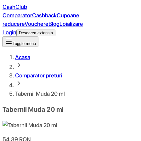
CashClub
Comparator
Cashback
Cupoane
reducere
Vouchere
Blog
Loializare
Login
Descarca extensia
Toggle menu
Acasa
Comparator preturi
Tabernil Muda 20 ml
Tabernil Muda 20 ml
54.39
RON